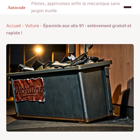
Pilotes, apprivoisez enfin la mécanique sans
jargon inutile
Accueil
›
Voiture
›
Épaviste aux ulis 91 : enlèvement gratuit et
rapide !