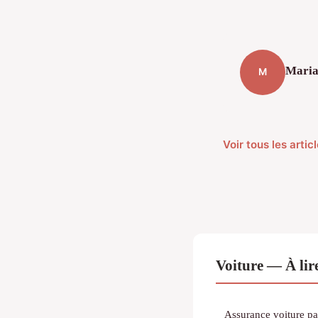
Mari
M
Voir tous les artic
Voiture — À lir
Assurance voiture pas