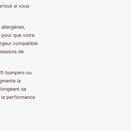
urtout si vous
 allergènes,
e pour que votre
argeur compatible
sessions de
oft bumpers ou
ugmente la
olongeant sa
r la performance