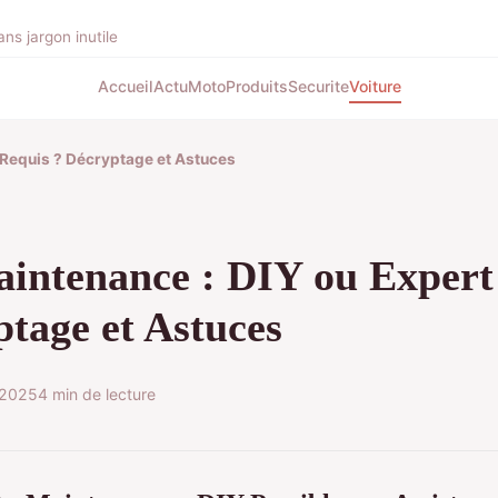
ns jargon inutile
Accueil
Actu
Moto
Produits
Securite
Voiture
 Requis ? Décryptage et Astuces
intenance : DIY ou Expert
ptage et Astuces
t 2025
4 min de lecture