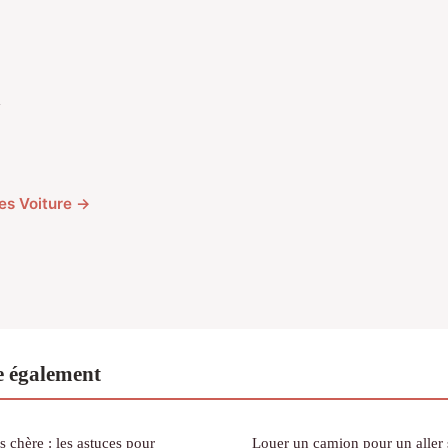
a
les Voiture →
e également
 chère : les astuces pour
Louer un camion pour un aller