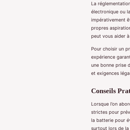
La réglementation
électronique ou l
impérativement êt
propres aspiratio
peut vous aider à
Pour choisir un pr
expérience garant
une bonne prise d
et exigences léga
Conseils Pra
Lorsque l’on abor
strictes pour pré
la batterie pour é
surtout lors de l