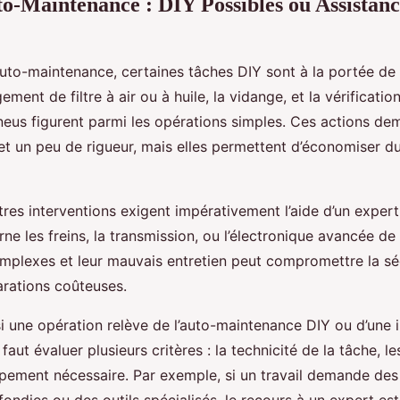
o-Maintenance : DIY Possibles ou Assistanc
d’auto-maintenance, certaines tâches DIY sont à la portée de 
ment de filtre à air ou à huile, la vidange, et la vérificatio
neus figurent parmi les opérations simples. Ces actions d
et un peu de rigueur, mais elles permettent d’économiser d
tres interventions exigent impérativement l’aide d’un expe
ne les freins, la transmission, ou l’électronique avancée de 
mplexes et leur mauvais entretien peut compromettre la sé
arations coûteuses.
i une opération relève de l’auto-maintenance DIY ou d’une 
 faut évaluer plusieurs critères : la technicité de la tâche, le
uipement nécessaire. Par exemple, si un travail demande de
ondies ou des outils spécialisés, le recours à un expert est