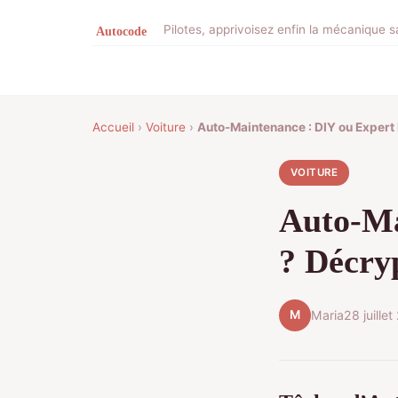
Pilotes, apprivoisez enfin la mécanique sa
Accueil
›
Voiture
›
Auto-Maintenance : DIY ou Expert
VOITURE
Auto-Ma
? Décry
M
Maria
28 juille