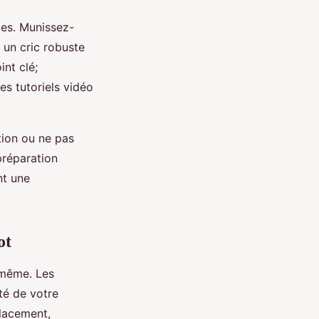
les. Munissez-
t un cric robuste
int clé;
es tutoriels vidéo
tion ou ne pas
préparation
nt une
ot
i-même. Les
té de votre
placement,