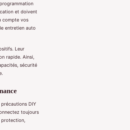
reprogrammation
cation et doivent
en compte vos
de entretien auto
sitifs. Leur
n rapide. Ainsi,
pacités, sécurité
e.
enance
s précautions DIY
connectez toujours
 protection,