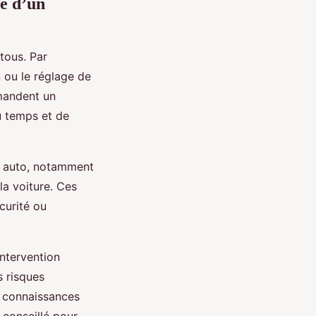
e d’un
tous. Par
n ou le réglage de
emandent un
u temps et de
rt auto, notamment
la voiture. Ces
curité ou
intervention
s risques
s connaissances
 conseillé pour