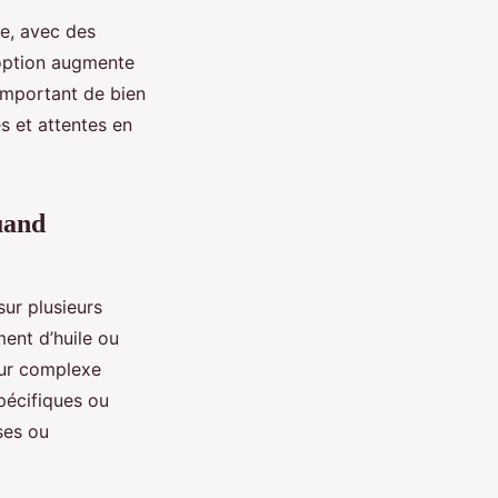
le, avec des
 option augmente
 important de bien
s et attentes en
uand
sur plusieurs
ment d’huile ou
eur complexe
spécifiques ou
ses ou